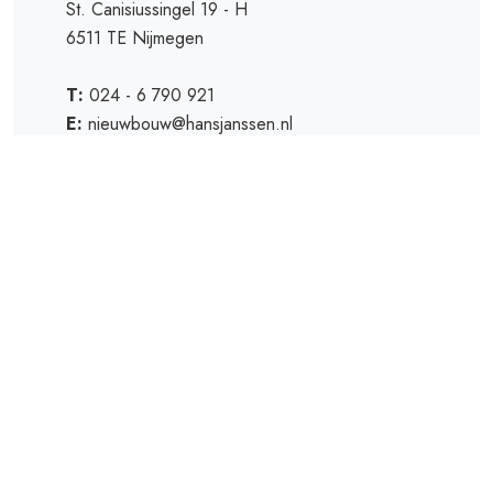
St. Canisiussingel 19 - H
6511 TE Nijmegen
T:
024 - 6 790 921
E:
nieuwbouw@hansjanssen.nl
Kenmerken
Algemeen
Koopprijs
€ 473.550 vrij op naam
Status
Beschikbaar
Aanvaarding
In overleg