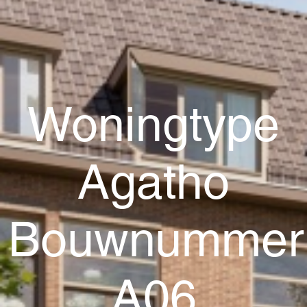
Woningtype
Agatho
Bouwnummer
A06